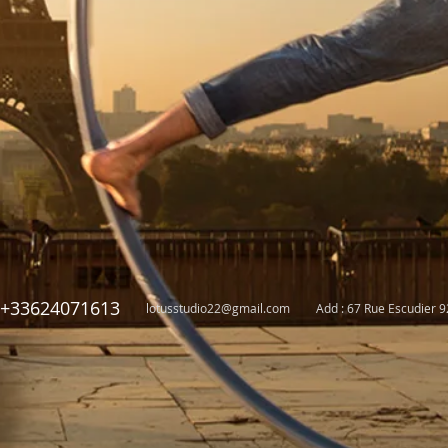
+33624071613
lotusstudio22@gmail.com
Add : 67 Rue Escudier 