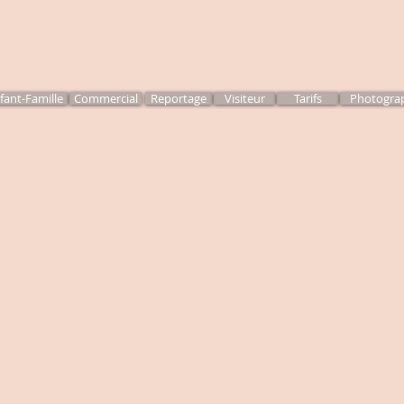
fant-Famille
Commercial
Reportage
Visiteur
Tarifs
Photogra