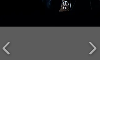
lotusstudio22@gmail.com
WhatsApp :
+33624071613
Add : 67 Rue Escudier 92100 Boulogne,Paris
© 2023 LOTUS STUDIO HD