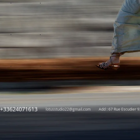
+33624071613
lotusstudio22@gmail.com
Add : 67 Rue Escudier 