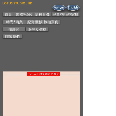
LOTUS STUDIO . HD
首頁
婚禮*婚紗
影棚肖像
兒童*嬰兒*家庭
時尚*商業
紀實攝影
旅拍寫真
攝影師
服務及價格
聯繫我們