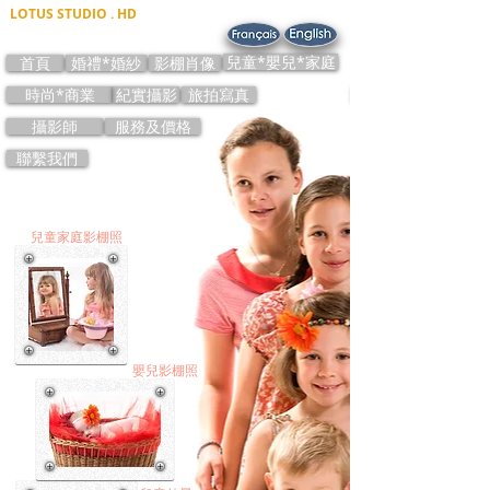
LOTUS STUDIO . HD
兒童*嬰兒*家庭
首頁
婚禮*婚紗
影棚肖像
時尚*商業
紀實攝影
旅拍寫真
攝影師
服務及價格
聯繫我們
兒童家庭影棚照
嬰兒影棚照