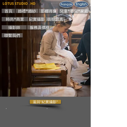
LOTUS STUDIO . HD
首頁
婚禮*婚紗
影棚肖像
兒童*嬰兒*家庭
時尚*商業
紀實攝影
街拍寫真
攝影師
服務及價格
聯繫我們
返回"紀實攝影"