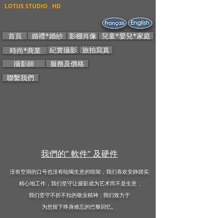
LOTUS STUDIO . HD
首頁
婚禮*婚紗
影棚肖像
兒童*嬰兒*家庭
紀實攝影
旅拍寫真
時尚*商業
攝影師
服務及價格
聯繫我們
我們的" 軟件" 及硬件
没有空洞的口号也没有吆喝生意的喧闹，我们喜欢安静踏实
精心地工作，我们坚守让摄影成为艺术而不是生意 ;
我们坚守不折不扣的敬业精神 ; 我们致力于
为您留下终身难忘的巴黎回忆。