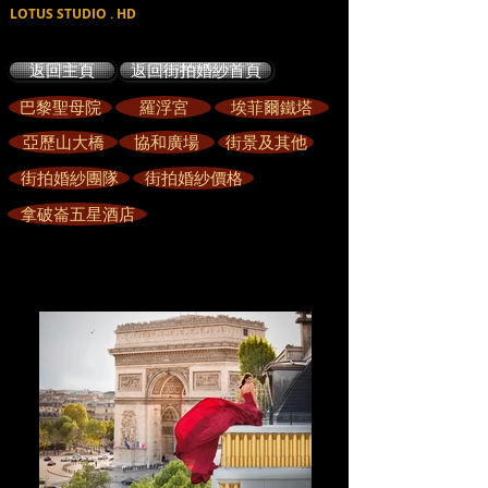
LOTUS STUDIO . HD
返回主頁
返回街拍婚紗首頁
巴黎聖母院
羅浮宮
埃菲爾鐵塔
亞歷山大橋
協和廣場
街景及其他
街拍婚紗團隊
街拍婚紗價格
拿破崙五星酒店