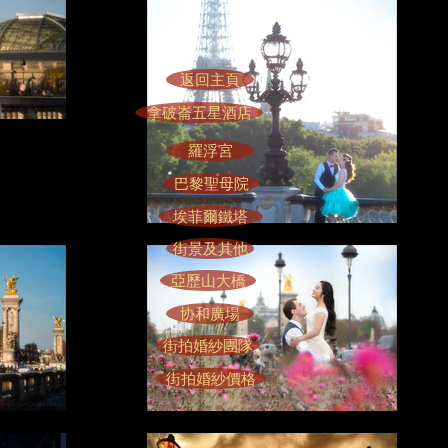
返回主頁
拿破崙五星酒店
羅浮宮
巴黎聖母院
埃菲爾鐵塔
街景及其他
亞歷山大橋
协和廣場
街拍婚紗團隊
街拍婚紗價格