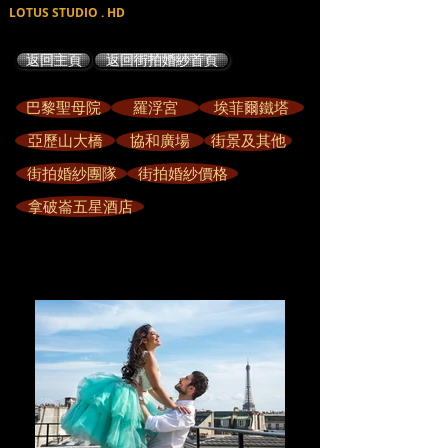
LOTUS STUDIO . HD
返回主頁
返回街拍婚紗首頁
巴黎聖母院
羅浮宮
埃菲爾鐵塔
亞歷山大橋
協和廣場
街景及其他
街拍婚紗團隊
街拍婚紗價格
拿破崙五星酒店