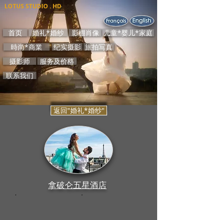
LOTUS STUDIO . HD
首页
婚礼*婚纱
影棚肖像
儿童*婴儿*家庭
時尚*商業
纪实摄影
旅拍写真
摄影师
服务及价格
联系我们
返回"婚礼*婚纱"
拿破仑五星酒店